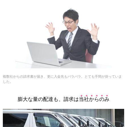
複数社からの請求書が届き、更に入金先もバラバラ。とても手間が掛っていま
した。
膨大な量の配達も、請求は
当
社
か
ら
の
み