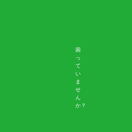
困
っ
て
い
ま
せ
ん
か？