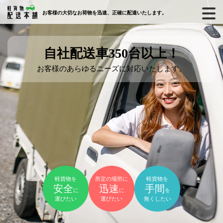
お客様の大切なお荷物を迅速、正確に配達いたします。
自社配送車350台以上！
お客様のあらゆるニーズに対応いたします。
軽貨物を
所定の場所に
軽貨物を
安全
迅速
手間
に
に
を
運びたい
運びたい
無くしたい