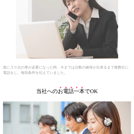
急に３０台の車が必要になった時、今までは台数の確保が出来るまで複数社に
電話をし、毎回条件を伝えていました。
当社への
お
電
話
一
本
でOK