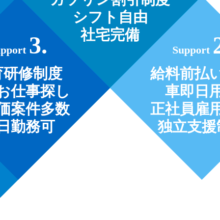
シフト自由
社宅完備
3.
upport
Support
育研修制度
給料前払
お仕事探し
車即日
価案件多数
正社員雇
日勤務可
独立支援