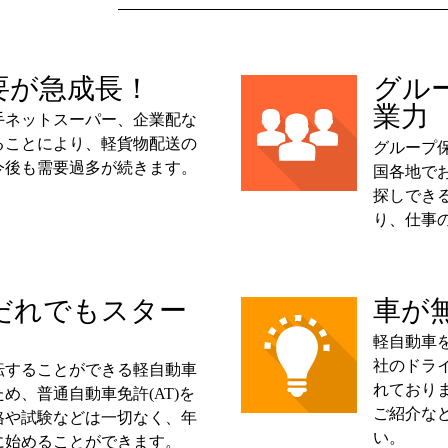
要が急成長！
グル
業力
手ネットスーパー、企業配な
ることにより、軽貨物配送の
グループ保
今後も需要過多が続きます。
国各地で
探しでき
り、仕事
だれでもスター
車が
軽自動車
社のドラ
転することができる軽自動車
れており
め、普通自動車免許(AT)を
ご紹介な
格や試験などは一切なく、年
い。
に始めることができます。