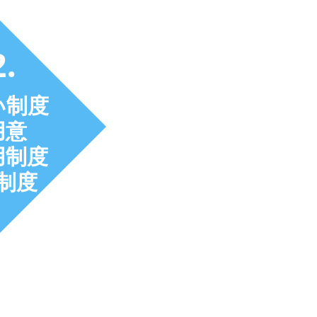
2.
い制度
用意
用制度
制度