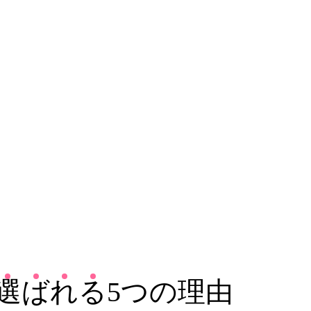
選
ば
れ
る
5つの理由