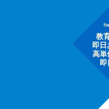
S
教
即日
高単
即