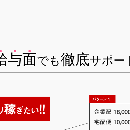
給
与
面
徹底
でも
サポー