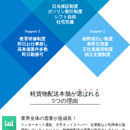
日当保証制度
ガソリン割引制度
シフト自由
社宅完備
Support
3.
Support
2.
教育研修制度
給料前払い制度
即日お仕事探し
車即日用意
高単価案件多数
正社員雇用制度
即日勤務可
独立支援制度
軽貨物配送本舗が
選
ば
れ
る
5つの理由
業界全体の需要が急成長！
インターネット通販、大手ネットスーパー、企業配など利用者が超
増加していることにより、軽貨物配送の需要が急拡大しており、今