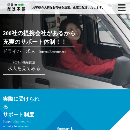
お客様の大切なお荷物を迅速、正確に配達いたします。
200社の提携会社があるから
充実のサポート体制！！
ドライバー求人
Drivers Recruitment
30秒で簡単応募
求人を見てみる
実際に受けられ
る
サポート制度
Support that you will
actually be received.
Support
1.