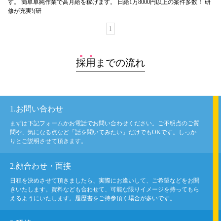
す。 簡単単純作業で高月給を稼げます。 日給1万8000円以上の案件多数！ 研
修が充実!(研
1
採
用
までの流れ
1.お問い合わせ
まずは下記フォームかお電話でお問い合わせください。ご不明点のご質
問や、気になる点など「話を聞いてみたい」だけでもOKです。しっか
りとご説明させて頂きます。
2.顔合わせ・面接
日程を決めさせて頂きましたら、実際にお逢いして、ご希望などをお聞
きいたします。資料なども合わせて、可能な限りイメージを持ってもら
えるようにいたします。履歴書をご持参頂く場合が多いです。