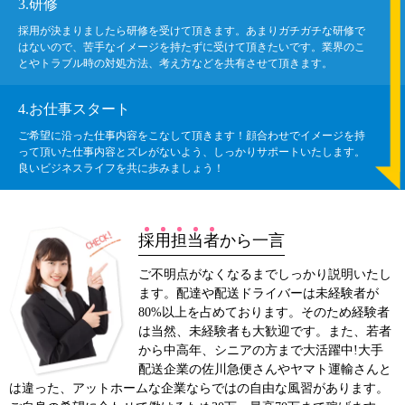
3.研修
採用が決まりましたら研修を受けて頂きます。あまりガチガチな研修で
はないので、苦手なイメージを持たずに受けて頂きたいです。業界のこ
とやトラブル時の対処方法、考え方などを共有させて頂きます。
4.お仕事スタート
ご希望に沿った仕事内容をこなして頂きます！顔合わせでイメージを持
って頂いた仕事内容とズレがないよう、しっかりサポートいたします。
良いビジネスライフを共に歩みましょう！
採
用
担
当
者
から一言
ご不明点がなくなるまでしっかり説明いたし
ます。配達や配送ドライバーは未経験者が
80%以上を占めております。そのため経験者
は当然、未経験者も大歓迎です。また、若者
から中高年、シニアの方まで大活躍中!大手
配送企業の佐川急便さんやヤマト運輸さんと
は違った、アットホームな企業ならではの自由な風習があります。