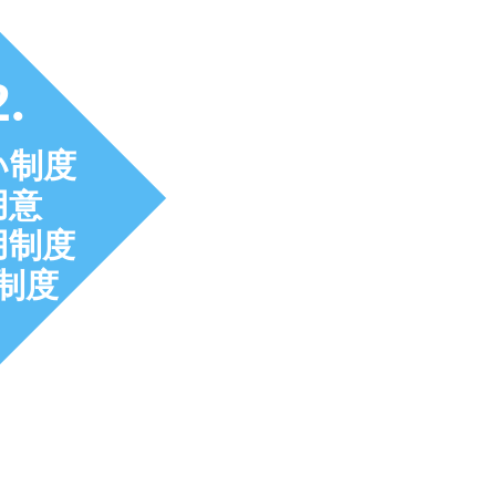
2.
い制度
用意
用制度
制度