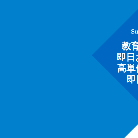
S
教
即日
高単
即