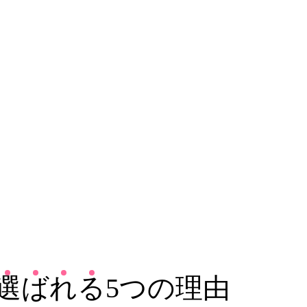
選
ば
れ
る
5つの理由