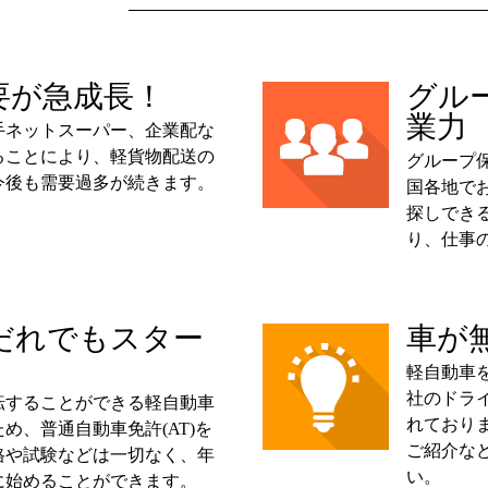
要が急成長！
グル
業力
手ネットスーパー、企業配な
ることにより、軽貨物配送の
グループ保
今後も需要過多が続きます。
国各地で
探しでき
り、仕事
だれでもスター
車が
軽自動車
社のドラ
転することができる軽自動車
れており
め、普通自動車免許(AT)を
ご紹介な
格や試験などは一切なく、年
い。
に始めることができます。