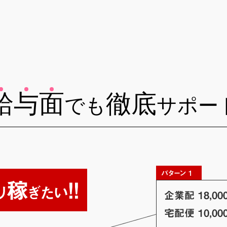
給
与
面
徹底
でも
サポー