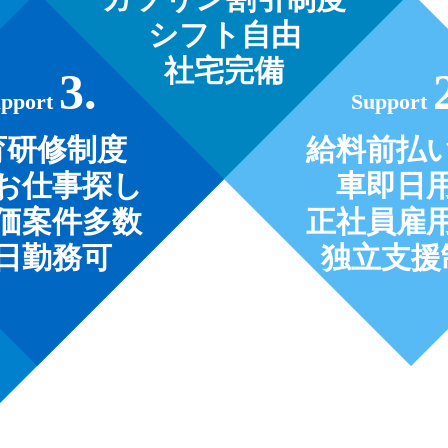
シフト自由
社宅完備
3.
upport
Support
育研修制度
給料前払
お仕事探し
車即日
価案件多数
正社員雇
日勤務可
独立支援