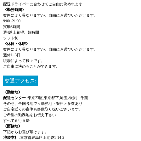
配送ドライバーに合わせてご自由に決めれます
《勤務時間》
案件により異なりますが、自由にお選びいただけます。
9:00~21:00
実動8時間
週4以上希望、短時間
シフト制
《休日・休暇》
案件により異なりますが、自由にお選びいただけます。
週休1~3日
現場によって様々です。
ご自由に決めることができます。
交通アクセス:
《勤務地》
配送センター
:東京23区,東京都下,埼玉,神奈川,千葉
その他、全国各地で＜勤務地・案件＞多数あり
ご自宅近くの案件も多数取り扱いございます。
ご希望の勤務地をお伝え下さい
すべて直行直帰
《面接地》
下記からお選び頂けます。
池袋本社
:東京都豊島区上池袋1-14-2