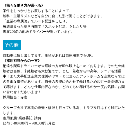
《様々な働き方が選べる》
案件をしっかりとお渡しすることによって、
給料・生活リズムなどを自分に合った形で働くことができます。
「企業の専属便」でルート配送をしたり、
毎週決まった空き時間で「スポット配送」をしたり等
現在250名の配送ドライバーが働いています。
その他:
自動車は貸し出してます。希望があれば自家用車でもOK。
《採用担当からの一言》
配達や配送ドライバーが未経験の方が80％以上を占めております。そのため経
験者は当然、未経験者も大歓迎です。また、若者から中高年、シニアも活躍
中！また大手配送企業の佐川やヤマトとは違ったアットホームな企業ならでは
の自由な風習があります。自分の希望に合わせて働けるため30万〜最高60万ま
で稼げます。どんな仕事内容なのか、どのくらい稼げるのか一度お気軽にお問
い合わせくださいませ！
採用担当：赤倉
グループ会社で車両の販売・修理も行っている為、トラブル時はすぐ対応いた
します。
雇用形態: 業務委託, 請負
給与：400,000円～700,000円 /月給