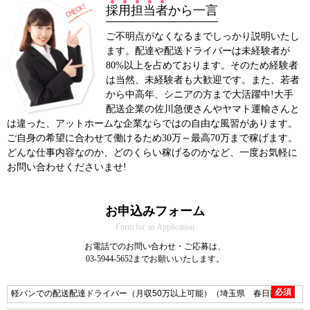
採
用
担
当
者
から一言
ご不明点がなくなるまでしっかり説明いたし
ます。配達や配送ドライバーは未経験者が
80%以上を占めております。そのため経験者
は当然、未経験者も大歓迎です。また、若者
から中高年、シニアの方まで大活躍中!大手
配送企業の佐川急便さんやヤマト運輸さんと
は違った、アットホームな企業ならではの自由な風習があります。
ご自身の希望に合わせて働けるため30万～最高70万まで稼げます。
どんな仕事内容なのか、どのくらい稼げるのかなど、一度お気軽に
お問い合わせくださいませ!
お申込みフォーム
Form for an Application
お電話でのお問い合わせ・ご応募は、
03-5944-5652までお願いいたします。
必須