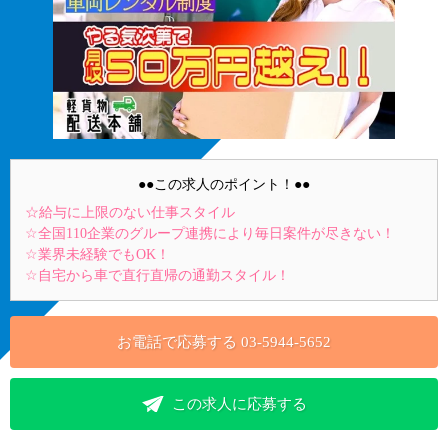
●●この求人のポイント！●●
☆給与に上限のない仕事スタイル
☆全国110企業のグループ連携により毎日案件が尽きない！
☆業界未経験でもOK！
☆自宅から車で直行直帰の通勤スタイル！
お電話で応募する
03-5944-5652
この求人に応募する