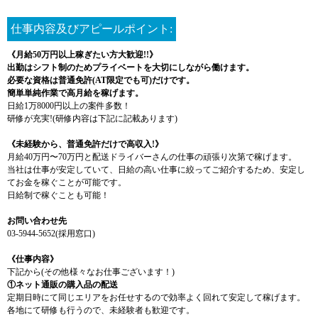
仕事内容及びアピールポイント:
《月給50万円以上稼ぎたい方大歓迎!!》
出勤はシフト制のためプライベートを大切にしながら働けます。
必要な資格は普通免許(AT限定でも可)だけです。
簡単単純作業で高月給を稼げます。
日給1万8000円以上の案件多数！
研修が充実!(研修内容は下記に記載あります)
《未経験から、普通免許だけで高収入!》
月給40万円〜70万円と配送ドライバーさんの仕事の頑張り次第で稼げます。
当社は仕事が安定していて、日給の高い仕事に絞ってご紹介するため、安定し
てお金を稼ぐことが可能です。
日給制で稼ぐことも可能！
お問い合わせ先
03-5944-5652(採用窓口)
《仕事内容》
下記から(その他様々なお仕事ございます！)
①ネット通販の購入品の配送
定期日時にて同じエリアをお任せするので効率よく回れて安定して稼げます。
各地にて研修も行うので、未経験者も歓迎です。