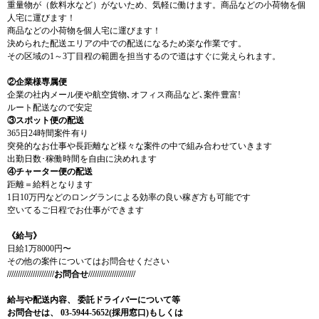
重量物が（飲料水など）がないため、気軽に働けます。商品などの小荷物を個
人宅に運びます！
商品などの小荷物を個人宅に運びます！
決められた配送エリアの中での配送になるため楽な作業です。
その区域の1～3丁目程の範囲を担当するので道はすぐに覚えられます。
②企業様専属便
企業の社内メール便や航空貨物､オフィス商品など､案件豊富!
ルート配送なので安定
③スポット便の配送
365日24時間案件有り
突発的なお仕事や長距離など様々な案件の中で組み合わせていきます
出勤日数･稼働時間を自由に決めれます
④チャーター便の配送
距離＝給料となります
1日10万円などのロングランによる効率の良い稼ぎ方も可能です
空いてるご日程でお仕事ができます
《給与》
日給1万8000円〜
その他の案件についてはお問合せください
//////////////////////お問合せ//////////////////////
給与や配送内容、
委託ドライバーについて等
お問合せは、
03-5944-5652(採用窓口)もしくは