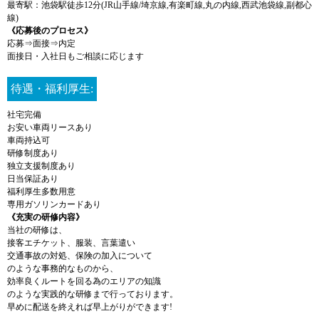
最寄駅：池袋駅徒歩12分(JR山手線/埼京線,有楽町線,丸の内線,西武池袋線,副都心
線)
《応募後のプロセス》
応募⇒面接⇒内定
面接日・入社日もご相談に応じます
待遇・福利厚生:
社宅完備
お安い車両リースあり
車両持込可
研修制度あり
独立支援制度あり
日当保証あり
福利厚生多数用意
専用ガソリンカードあり
《充実の研修内容》
当社の研修は、
接客エチケット、服装、言葉遣い
交通事故の対処、保険の加入について
のような事務的なものから、
効率良くルートを回る為のエリアの知識
のような実践的な研修まで行っております。
早めに配送を終えれば早上がりができます!