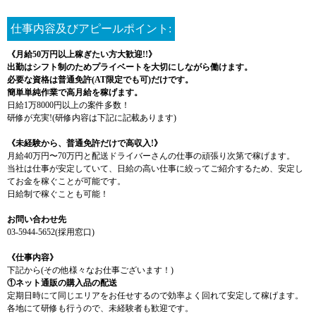
仕事内容及びアピールポイント:
《月給50万円以上稼ぎたい方大歓迎!!》
出勤はシフト制のためプライベートを大切にしながら働けます。
必要な資格は普通免許(AT限定でも可)だけです。
簡単単純作業で高月給を稼げます。
日給1万8000円以上の案件多数！
研修が充実!(研修内容は下記に記載あります)
《未経験から、普通免許だけで高収入!》
月給40万円〜70万円と配送ドライバーさんの仕事の頑張り次第で稼げます。
当社は仕事が安定していて、日給の高い仕事に絞ってご紹介するため、安定し
てお金を稼ぐことが可能です。
日給制で稼ぐことも可能！
お問い合わせ先
03-5944-5652(採用窓口)
《仕事内容》
下記から(その他様々なお仕事ございます！)
①ネット通販の購入品の配送
定期日時にて同じエリアをお任せするので効率よく回れて安定して稼げます。
各地にて研修も行うので、未経験者も歓迎です。