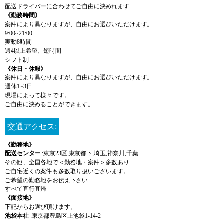
配送ドライバーに合わせてご自由に決めれます
《勤務時間》
案件により異なりますが、自由にお選びいただけます。
9:00~21:00
実動8時間
週4以上希望、短時間
シフト制
《休日・休暇》
案件により異なりますが、自由にお選びいただけます。
週休1~3日
現場によって様々です。
ご自由に決めることができます。
交通アクセス:
《勤務地》
配送センター
:東京23区,東京都下,埼玉,神奈川,千葉
その他、全国各地で＜勤務地・案件＞多数あり
ご自宅近くの案件も多数取り扱いございます。
ご希望の勤務地をお伝え下さい
すべて直行直帰
《面接地》
下記からお選び頂けます。
池袋本社
:東京都豊島区上池袋1-14-2