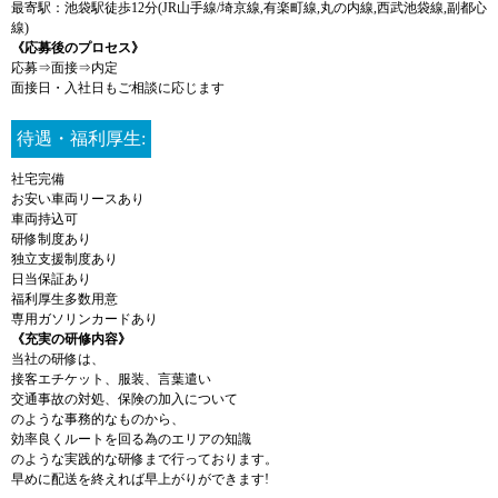
最寄駅：池袋駅徒歩12分(JR山手線/埼京線,有楽町線,丸の内線,西武池袋線,副都心
線)
《応募後のプロセス》
応募⇒面接⇒内定
面接日・入社日もご相談に応じます
待遇・福利厚生:
社宅完備
お安い車両リースあり
車両持込可
研修制度あり
独立支援制度あり
日当保証あり
福利厚生多数用意
専用ガソリンカードあり
《充実の研修内容》
当社の研修は、
接客エチケット、服装、言葉遣い
交通事故の対処、保険の加入について
のような事務的なものから、
効率良くルートを回る為のエリアの知識
のような実践的な研修まで行っております。
早めに配送を終えれば早上がりができます!