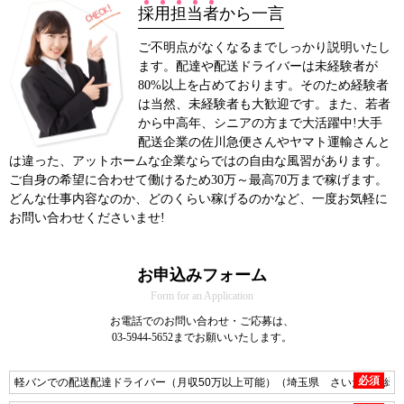
採
用
担
当
者
から一言
ご不明点がなくなるまでしっかり説明いたし
ます。配達や配送ドライバーは未経験者が
80%以上を占めております。そのため経験者
は当然、未経験者も大歓迎です。また、若者
から中高年、シニアの方まで大活躍中!大手
配送企業の佐川急便さんやヤマト運輸さんと
は違った、アットホームな企業ならではの自由な風習があります。
ご自身の希望に合わせて働けるため30万～最高70万まで稼げます。
どんな仕事内容なのか、どのくらい稼げるのかなど、一度お気軽に
お問い合わせくださいませ!
お申込みフォーム
Form for an Application
お電話でのお問い合わせ・ご応募は、
03-5944-5652までお願いいたします。
必須