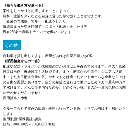
《様々な働き方が選べる》
案件をしっかりとお渡しすることによって、
給料・生活リズムなどを自分に合った形で働くことができます。
「企業の専属便」でルート配送をしたり、
毎週決まった空き時間で「スポット配送」をしたり等
現在250名の配送ドライバーが働いています。
その他:
自動車は貸し出してます。希望があれば自家用車でもOK。
《採用担当からの一言》
配達や配送ドライバーが未経験の方が80％以上を占めております。そのため経
験者は当然、未経験者も大歓迎です。また、若者から中高年、シニアも活躍
中！また大手配送企業の佐川やヤマトとは違ったアットホームな企業ならでは
の自由な風習があります。自分の希望に合わせて働けるため30万〜最高60万ま
で稼げます。どんな仕事内容なのか、どのくらい稼げるのか一度お気軽にお問
い合わせくださいませ！
採用担当：赤倉
グループ会社で車両の販売・修理も行っている為、トラブル時はすぐ対応いた
します。
雇用形態: 業務委託, 請負
給与：400,000円～700,000円 /月給