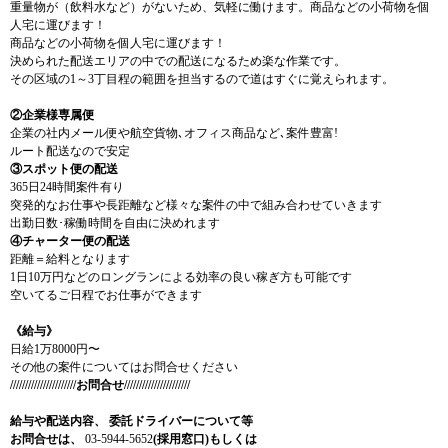
重量物が（飲料水など）がないため、気軽に働けます。商品などの小荷物を個
人宅に運びます！
商品などの小荷物を個人宅に運びます！
決められた配送エリアの中での配送になるため楽な作業です。
その区域の1～3丁目程の範囲を担当するので道はすぐに覚えられます。
②企業様専属便
企業の社内メール便や航空貨物､オフィス商品など､案件豊富!
ルート配送なので安定
③スポット便の配送
365日24時間案件有り
突発的なお仕事や長距離など様々な案件の中で組み合わせていきます
出勤日数･稼働時間を自由に決めれます
④チャーター便の配送
距離＝給料となります
1日10万円などのロングランによる効率の良い稼ぎ方も可能です
空いてるご日程でお仕事ができます
《給与》
日給1万8000円〜
その他の案件についてはお問合せください
//////////////////////お問合せ//////////////////////
給与や配送内容、
委託ドライバーについて等
お問合せは、
03-5944-5652
(採用窓口)もしくは