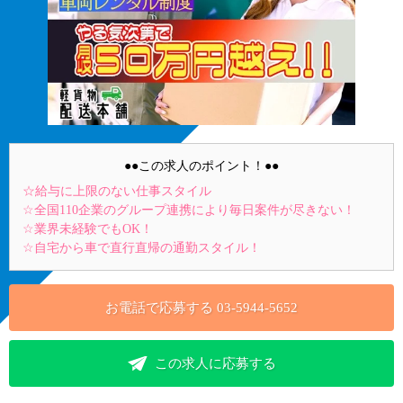
●●この求人のポイント！●●
☆給与に上限のない仕事スタイル
☆全国110企業のグループ連携により毎日案件が尽きない！
☆業界未経験でもOK！
☆自宅から車で直行直帰の通勤スタイル！
お電話で応募する
03-5944-5652
この求人に応募する