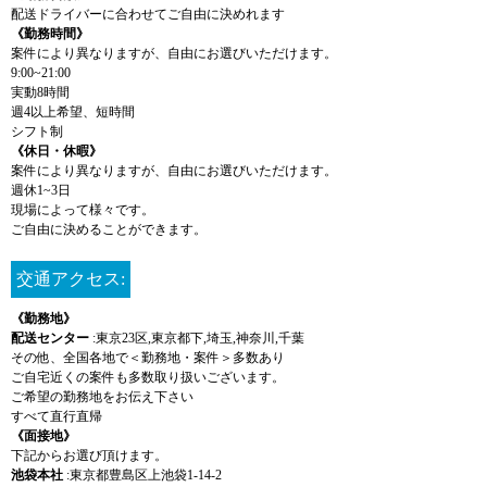
配送ドライバーに合わせてご自由に決めれます
《勤務時間》
案件により異なりますが、自由にお選びいただけます。
9:00~21:00
実動8時間
週4以上希望、短時間
シフト制
《休日・休暇》
案件により異なりますが、自由にお選びいただけます。
週休1~3日
現場によって様々です。
ご自由に決めることができます。
交通アクセス:
《勤務地》
配送センター
:東京23区,東京都下,埼玉,神奈川,千葉
その他、全国各地で＜勤務地・案件＞多数あり
ご自宅近くの案件も多数取り扱いございます。
ご希望の勤務地をお伝え下さい
すべて直行直帰
《面接地》
下記からお選び頂けます。
池袋本社
:東京都豊島区上池袋1-14-2