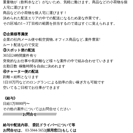
重量物が（飲料水など）がないため、気軽に働けます。商品などの小荷物を個
人宅に運びます！
商品などの小荷物を個人宅に運びます！
決められた配送エリアの中での配送になるため楽な作業です。
その区域の1～3丁目程の範囲を担当するので道はすぐに覚えられます。
②企業様専属便
企業の社内メール便や航空貨物､オフィス商品など､案件豊富!
ルート配送なので安定
③スポット便の配送
365日24時間案件有り
突発的なお仕事や長距離など様々な案件の中で組み合わせていきます
出勤日数･稼働時間を自由に決めれます
④チャーター便の配送
距離＝給料となります
1日10万円などのロングランによる効率の良い稼ぎ方も可能です
空いてるご日程でお仕事ができます
《給与》
日給1万8000円〜
その他の案件についてはお問合せください
//////////////////////お問合せ//////////////////////
給与や配送内容、
委託ドライバーについて等
お問合せは、
03-5944-5652
(採用窓口)もしくは