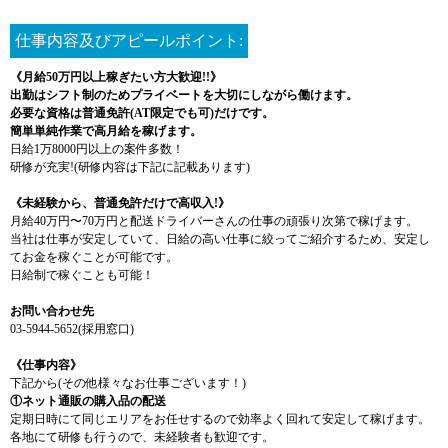
仕事内容及びアピールポイント:
《月給50万円以上稼ぎたい方大歓迎!!》
出勤はシフト制のためプライベートを大切にしながら働けます。
必要な資格は普通免許(AT限定でも可)だけです。
簡単単純作業で高月給を稼げます。
日給1万8000円以上の案件多数！
研修が充実!(研修内容は下記に記載あります)
《未経験から、普通免許だけで高収入!》
月給40万円〜70万円と配送ドライバーさんの仕事の頑張り次第で稼げます。
当社は仕事が安定していて、日給の高い仕事に絞ってご紹介するため、安定し
てお金を稼ぐことが可能です。
日給制で稼ぐことも可能！
お問い合わせ先
03-5944-5652(採用窓口)
《仕事内容》
下記から(その他様々なお仕事ございます！)
①ネット通販の購入品の配送
定期日時にて同じエリアをお任せするので効率よく回れて安定して稼げます。
各地にて研修も行うので、未経験者も歓迎です。