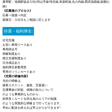
最寄駅：池袋駅徒歩12分(JR山手線/埼京線,有楽町線,丸の内線,西武池袋線,副都心
線)
《応募後のプロセス》
応募⇒面接⇒内定
面接日・入社日もご相談に応じます
待遇・福利厚生:
社宅完備
お安い車両リースあり
車両持込可
研修制度あり
独立支援制度あり
日当保証あり
福利厚生多数用意
専用ガソリンカードあり
《充実の研修内容》
当社の研修は、
接客エチケット、服装、言葉遣い
交通事故の対処、保険の加入について
のような事務的なものから、
効率良くルートを回る為のエリアの知識
のような実践的な研修まで行っております。
早めに配送を終えれば早上がりができます!