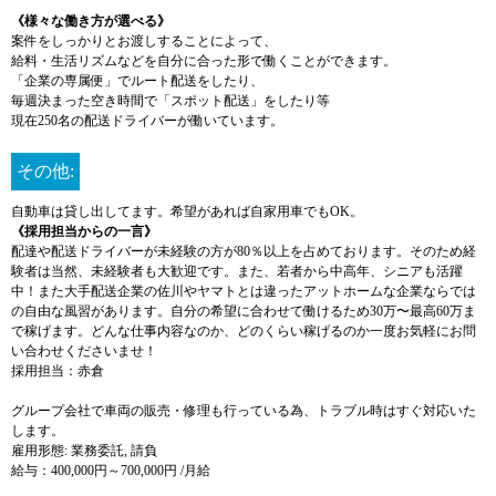
《様々な働き方が選べる》
案件をしっかりとお渡しすることによって、
給料・生活リズムなどを自分に合った形で働くことができます。
「企業の専属便」でルート配送をしたり、
毎週決まった空き時間で「スポット配送」をしたり等
現在250名の配送ドライバーが働いています。
その他:
自動車は貸し出してます。希望があれば自家用車でもOK。
《採用担当からの一言》
配達や配送ドライバーが未経験の方が80％以上を占めております。そのため経
験者は当然、未経験者も大歓迎です。また、若者から中高年、シニアも活躍
中！また大手配送企業の佐川やヤマトとは違ったアットホームな企業ならでは
の自由な風習があります。自分の希望に合わせて働けるため30万〜最高60万ま
で稼げます。どんな仕事内容なのか、どのくらい稼げるのか一度お気軽にお問
い合わせくださいませ！
採用担当：赤倉
グループ会社で車両の販売・修理も行っている為、トラブル時はすぐ対応いた
します。
雇用形態: 業務委託, 請負
給与：400,000円～700,000円 /月給