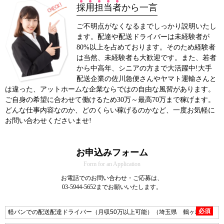
採
用
担
当
者
から一言
ご不明点がなくなるまでしっかり説明いたし
ます。配達や配送ドライバーは未経験者が
80%以上を占めております。そのため経験者
は当然、未経験者も大歓迎です。また、若者
から中高年、シニアの方まで大活躍中!大手
配送企業の佐川急便さんやヤマト運輸さんと
は違った、アットホームな企業ならではの自由な風習があります。
ご自身の希望に合わせて働けるため30万～最高70万まで稼げます。
どんな仕事内容なのか、どのくらい稼げるのかなど、一度お気軽に
お問い合わせくださいませ!
お申込みフォーム
Form for an Application
お電話でのお問い合わせ・ご応募は、
03-5944-5652までお願いいたします。
必須